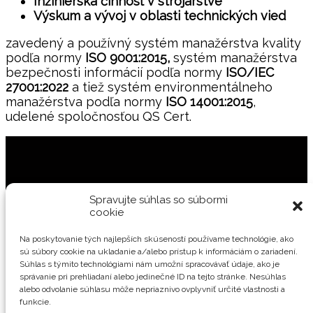
Inžinierska činnosť v strojárstve
Výskum a vývoj v oblasti technických vied
zavedený a používný systém manažérstva kvality
podľa normy
ISO 9001:2015,
systém manažérstva
bezpečnosti informácií podľa normy
ISO/IEC
27001:2022
a tiež systém environmentálneho
manažérstva podľa normy
ISO 14001:2015
,
udelené spoločnosťou QS Cert.
Spravujte súhlas so súbormi
cookie
Dôležité odkazy
Na poskytovanie tých najlepších skúseností používame technológie, ako
sú súbory cookie na ukladanie a/alebo prístup k informáciám o zariadení.
Certifikáty
Súhlas s týmito technológiami nám umožní spracovávať údaje, ako je
Etický kódex spoločnosti
správanie pri prehliadaní alebo jedinečné ID na tejto stránke. Nesúhlas
Politiky
alebo odvolanie súhlasu môže nepriaznivo ovplyvniť určité vlastnosti a
funkcie.
Všeobecné zásady ochrany osobných údajov