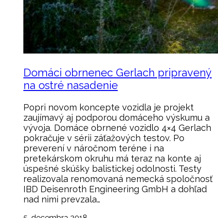
Domáci obrnenec Gerlach pripravený
na ostré nasadenie
Popri novom koncepte vozidla je projekt
zaujímavý aj podporou domáceho výskumu a
vývoja. Domáce obrnené vozidlo 4×4 Gerlach
pokračuje v sérii záťažových testov. Po
preverení v náročnom teréne i na
pretekárskom okruhu má teraz na konte aj
úspešné skúšky balistickej odolnosti. Testy
realizovala renomovaná nemecká spoločnosť
IBD Deisenroth Engineering GmbH a dohľad
nad nimi prevzala…
5. decembra 2018